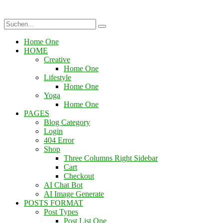
Home One
HOME
Creative
Home One
Lifestyle
Home One
Yoga
Home One
PAGES
Blog Category
Login
404 Error
Shop
Three Columns Right Sidebar
Cart
Checkout
AI Chat Bot
AI Image Generate
POSTS FORMAT
Post Types
Post List One